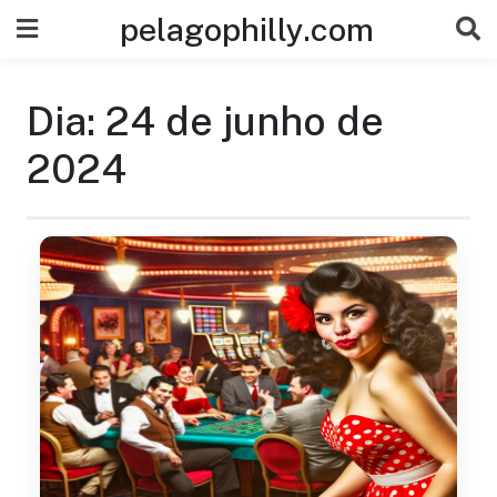
Skip
pelagophilly.com
to
content
Dia:
24 de junho de
2024