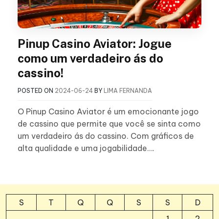
Pinup Casino Aviator: Jogue
como um verdadeiro ás do
cassino!
POSTED ON
2024-06-24
BY
LIMA FERNANDA
O Pinup Casino Aviator é um emocionante jogo
de cassino que permite que você se sinta como
um verdadeiro ás do cassino. Com gráficos de
alta qualidade e uma jogabilidade….
S
T
Q
Q
S
S
D
1
2