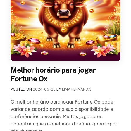
Melhor horário para jogar
Fortune Ox
POSTED ON
2024-06-26
BY
LIMA FERNANDA
O melhor horário para jogar Fortune Ox pode
variar de acordo com a sua disponibilidade e
preferências pessoais. Muitos jogadores
acreditam que os melhores horários para jogar
são durante a….