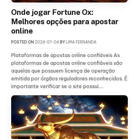
Onde jogar Fortune Ox:
Melhores opções para apostar
online
POSTED ON
2024-07-04
BY
LIMA FERNANDA
Plataformas de apostas online confiáveis As
plataformas de apostas online confiáveis são
aquelas que possuem licença de operação
emitida por órgãos reguladores reconhecidos. É
importante verificar se o site possui….