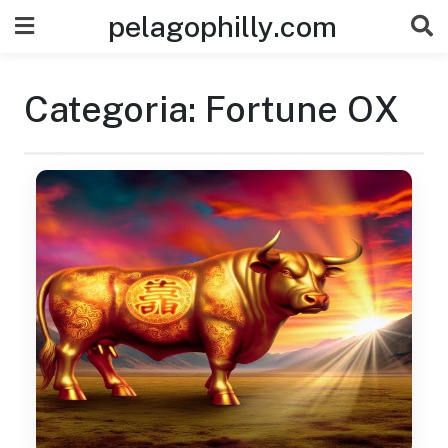
Skip
pelagophilly.com
to
content
Categoria:
Fortune OX